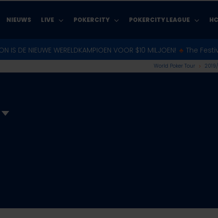
NIEUWS
LIVE
POKERCITY
POKERCITY LEAGUE
HC
E NIEUWE WERELDKAMPIOEN VOOR $10 MILJOEN!
♣︎
The Festival Malt
World Poker Tour
2019