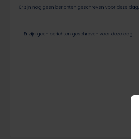
Druk op ENTER om te zoeken of ESC te sluiten
Er zijn nog geen berichten geschreven voor deze dag.
Er zijn geen berichten geschreven voor deze dag.