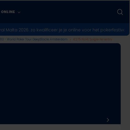
zo
 ONLINE
a 2026: zo kwalificeer je je online voor het pokerfestival op Mal
/03 - World Poker Tour DeepStacks Amsterdam
€275 NLHE Single Re-entry