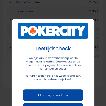
2
Martijn Scholten
€ 3.755
3
Javier Francort
€ 2.350
4
Elisha Cohen
€ 1.600
5
Michael Aflalo
€ 1.245
6
Eli Fisz
€ 975
Leeftijdscheck
7
Yaron Malki
€ 800
8
Torben Sorensen
€ 640
We zijn vanuit de overheid verplicht te
vragen naar je leeftijd. Deze website en de
inhoud ervan zijn geschikt voor een publiek
van 24 jaar en ouder.
Je kunt hoe dan ook onze website bekijken,
ongeacht welke optie je kiest.
Ik ben jonger dan 18 jaar