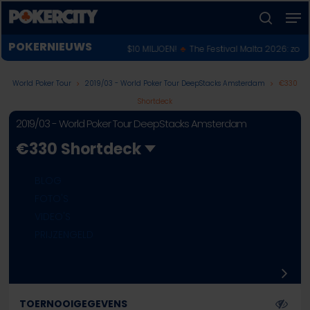
Skip
Men
to
zoeken
Menu
main
POKERNIEUWS
WE WERELDKAMPIOEN VOOR $10 MILJOEN!
♣︎
The Festival Malta 2026: zo kwalifi
sluiten
content
World Poker Tour
2019/03 - World Poker Tour DeepStacks Amsterdam
€330
Shortdeck
2019/03 - World Poker Tour DeepStacks Amsterdam
€330 Shortdeck
BLOG
FOTO'S
VIDEO'S
PRIJZENGELD
TOERNOOIGEGEVENS