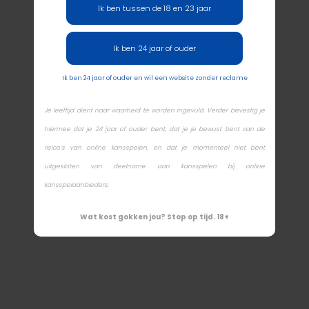
Ik ben tussen de 18 en 23 jaar
Ik ben 24 jaar of ouder
Ik ben 24 jaar of ouder en wil een website zonder reclame
Je leeftijd dient naar waarheid te worden ingevuld. Verder bevestig je
hiermee dat je 24 jaar of ouder bent, dat je je bewust bent van de
risico’s van online kansspelen, en dat je momenteel niet bent
uitgesloten van deelname aan kansspelen bij online
kansspelaanbieders.
Wat kost gokken jou? Stop op tijd. 18+