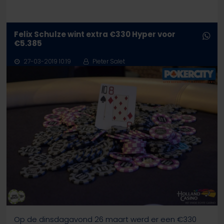
Felix Schulze wint extra €330 Hyper voor
€5.385
27-03-2019 10:19
Pieter Salet
Op de dinsdagavond 26 maart werd er een €330