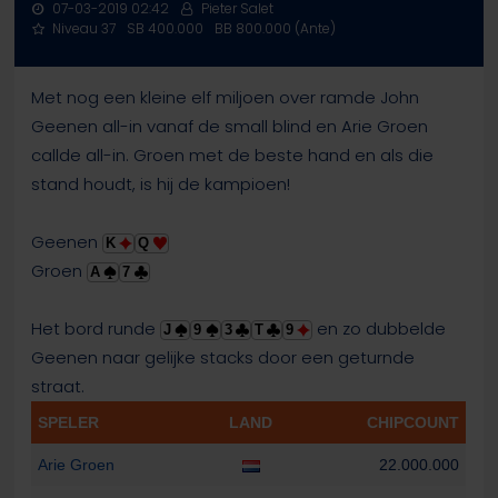
07-03-2019 02:42
Pieter Salet
Niveau 37
SB 400.000
BB 800.000 (Ante)
Met nog een kleine elf miljoen over ramde John
Geenen all-in vanaf de small blind en Arie Groen
callde all-in. Groen met de beste hand en als die
stand houdt, is hij de kampioen!
Geenen
K
Q
Groen
A
7
Het bord runde
en zo dubbelde
J
9
3
T
9
Geenen naar gelijke stacks door een geturnde
straat.
SPELER
LAND
CHIPCOUNT
Arie Groen
22.000.000