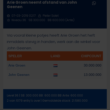
Arie Groen neemt afstand van John
Geenen
07-03-2019 02:17
Pieter Salet
Niveau 36
SB 300.000
BB 600.000 (Ante)
Via vooral kleine potjes heeft Arie Groen het heft
inmiddels stevig in handen, werk aan de winkel voor
John Geenen.
SPELER
LAND
CHIPCOUNT
Arie Groen
30.000.000
John Geenen
13.000.000
Level 36 | SB: 300.000 BB: 600.000 BB Ante: 600.000
2 van 1079 entry's over | Gemiddelde stack: 21.580.000