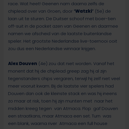
race. Wat heet! Geenen nam daarna zelfs de
chiplead over van Groen, door
‘Watzki’
(5e) de
laan uit te sturen. De Duitser schoof met boer-tien
off-suit in de pocket azen van Geenen en daarmee
namen we afscheid van de laatste buitenlandse
speler. Het grootste Nederlandse live-toernooi ooit
zou dus een Nederlandse winnaar krijgen.
Alex Douven
(4e) zou dat niet worden. Vanaf het
monent dat hij de chiplead greep zag hij al zijn
tegenstanders chips vergaren, terwijl hij zelf niet veel
meer vooruit kwam. Bij de laatste vier spelers had
Douven dan ook de kleinste stack en was hij ineens
zo maar at risk, toen hij zijn munten met
naar het
midden kreeg tegen
van Atmaca. Flop
gaf Douven
een straatkans, maar Atmaca een set. Turn
was
een blank, waarna river
Atmaca een full house