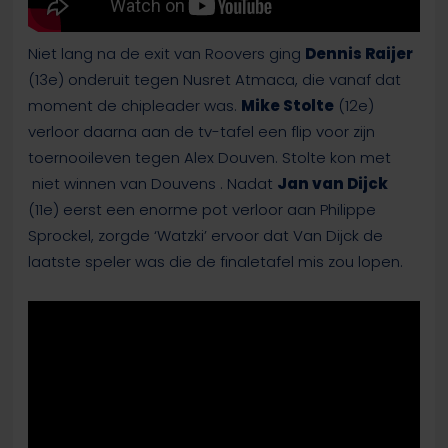
Niet lang na de exit van Roovers ging
Dennis Raijer
(13e) onderuit tegen Nusret Atmaca, die vanaf dat
moment de chipleader was.
Mike Stolte
(12e)
verloor daarna aan de tv-tafel een flip voor zijn
toernooileven tegen Alex Douven. Stolte kon met
niet winnen van Douvens
. Nadat
Jan van Dijck
(11e) eerst een enorme pot verloor aan Philippe
Sprockel, zorgde ‘Watzki’ ervoor dat Van Dijck de
laatste speler was die de finaletafel mis zou lopen.