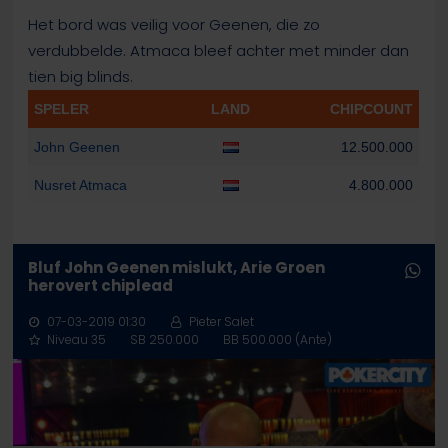
Het bord was veilig voor Geenen, die zo
verdubbelde. Atmaca bleef achter met minder dan
tien big blinds.
SPELER
LAND
CHIPCOUNT
John Geenen
12.500.000
Nusret Atmaca
4.800.000
Bluf John Geenen mislukt, Arie Groen
herovert chiplead
07-03-2019 01:30
Pieter Salet
Niveau 35
SB 250.000
BB 500.000 (Ante)