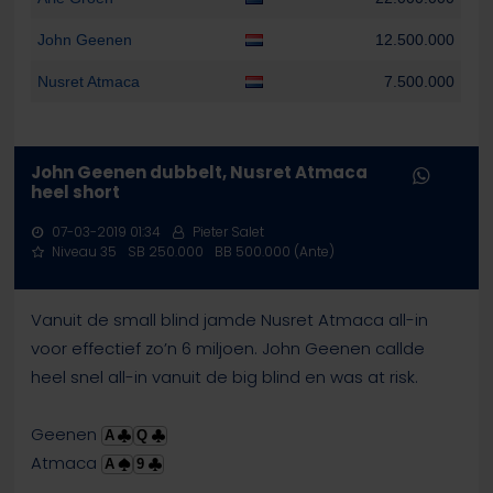
John Geenen
12.500.000
Nusret Atmaca
7.500.000
John Geenen dubbelt, Nusret Atmaca
heel short
07-03-2019 01:34
Pieter Salet
Niveau 35
SB 250.000
BB 500.000 (Ante)
Vanuit de small blind jamde Nusret Atmaca all-in
voor effectief zo’n 6 miljoen. John Geenen callde
heel snel all-in vanuit de big blind en was at risk.
Geenen
A
Q
Atmaca
A
9