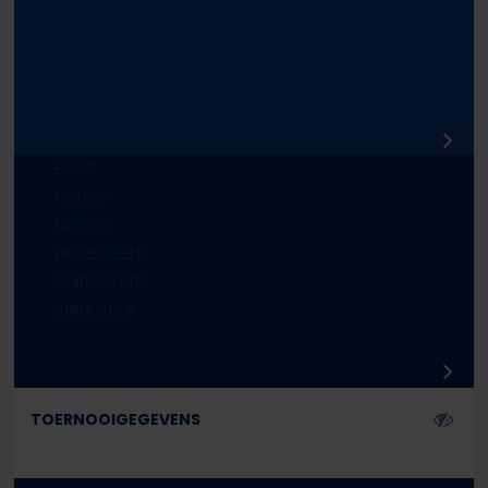
1I
2
3
BLOG
FOTO'S
VIDEO'S
PRIJZENGELD
CHIPCOUNTS
STRUCTUUR
TOERNOOIGEGEVENS