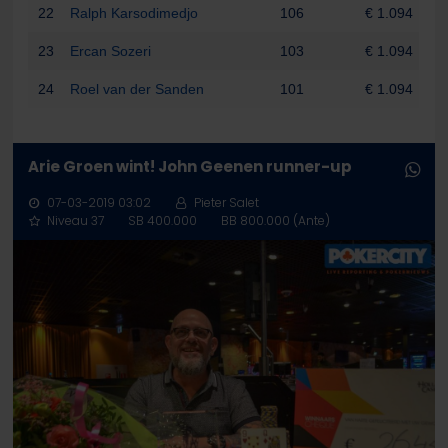
22
Ralph Karsodimedjo
106
€ 1.094
23
Ercan Sozeri
103
€ 1.094
24
Roel van der Sanden
101
€ 1.094
Arie Groen wint! John Geenen runner-up
07-03-2019 03:02
Pieter Salet
Niveau 37
SB 400.000
BB 800.000 (Ante)