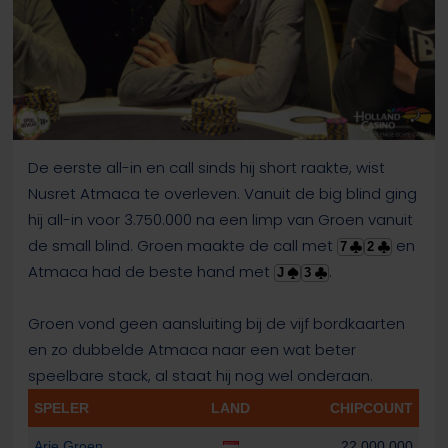
De eerste all-in en call sinds hij short raakte, wist
Nusret Atmaca te overleven. Vanuit de big blind ging
hij all-in voor 3.750.000 na een limp van Groen vanuit
de small blind. Groen maakte de call met
en
7
2
Atmaca had de beste hand met
.
J
3
Groen vond geen aansluiting bij de vijf bordkaarten
en zo dubbelde Atmaca naar een wat beter
speelbare stack, al staat hij nog wel onderaan.
SPELER
LAND
CHIPCOUNT
Arie Groen
22.000.000