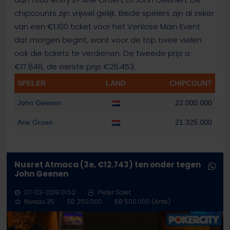
chipcounts zijn vrijwel gelijk. Beide spelers zijn al zeker
van een €1.100 ticket voor het Venlose Main Event
dat morgen begint, want voor de top twee vielen
ook die tickets te verdienen. De tweede prijs is
€17.848, de eerste prijs €26.453.
SPELER
LAND
CHIPCOUNT
John Geenen
22.000.000
Arie Groen
21.325.000
Nusret Atmaca (3e, €12.743) ten onder tegen
John Geenen
07-03-2019 01:52
Pieter Salet
Niveau 35
SB 250.000
BB 500.000 (Ante)