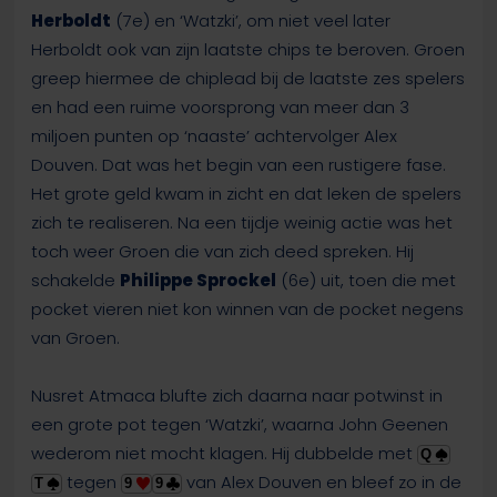
Herboldt
(7e) en ‘Watzki’, om niet veel later
Herboldt ook van zijn laatste chips te beroven. Groen
greep hiermee de chiplead bij de laatste zes spelers
en had een ruime voorsprong van meer dan 3
miljoen punten op ‘naaste’ achtervolger Alex
Douven. Dat was het begin van een rustigere fase.
Het grote geld kwam in zicht en dat leken de spelers
zich te realiseren. Na een tijdje weinig actie was het
toch weer Groen die van zich deed spreken. Hij
schakelde
Philippe Sprockel
(6e) uit, toen die met
pocket vieren niet kon winnen van de pocket negens
van Groen.
Nusret Atmaca blufte zich daarna naar potwinst in
een grote pot tegen ‘Watzki’, waarna John Geenen
wederom niet mocht klagen. Hij dubbelde met
Q
tegen
van Alex Douven en bleef zo in de
T
9
9