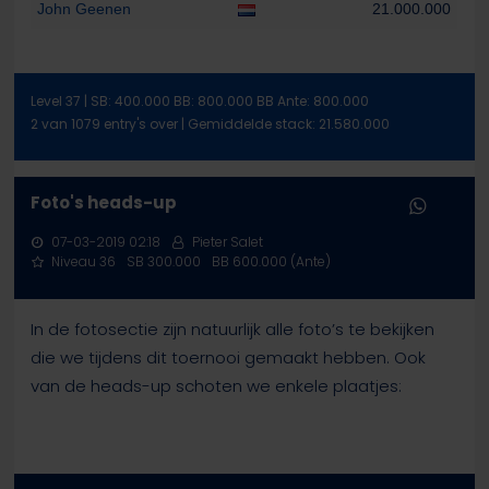
John Geenen
21.000.000
Level 37 | SB: 400.000 BB: 800.000 BB Ante: 800.000
2 van 1079 entry's over | Gemiddelde stack: 21.580.000
Foto's heads-up
07-03-2019 02:18
Pieter Salet
Niveau 36
SB 300.000
BB 600.000 (Ante)
In de fotosectie zijn natuurlijk alle foto’s te bekijken
die we tijdens dit toernooi gemaakt hebben. Ook
van de heads-up schoten we enkele plaatjes: