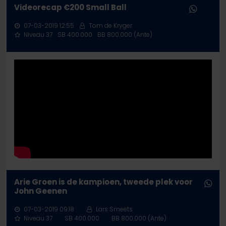
Videorecap €200 Small Ball
07-03-2019 12:55
Tom de Kryger
Niveau 37
SB 400.000
BB 800.000 (Ante)
Arie Groen is de kampioen, tweede plek voor
John Geenen
07-03-2019 09:18
Lars Smeets
Niveau 37
SB 400.000
BB 800.000 (Ante)