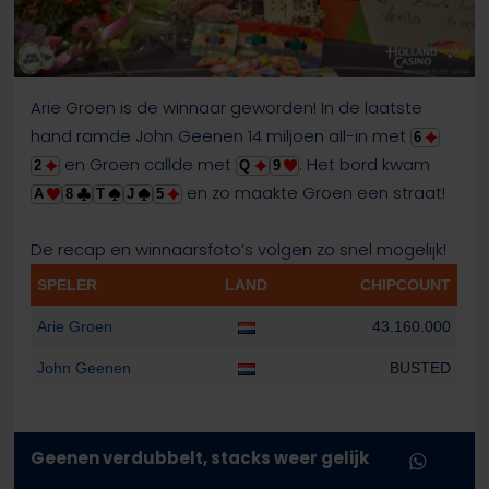
Arie Groen is de winnaar geworden! In de laatste
hand ramde John Geenen 14 miljoen all-in met
6
en Groen callde met
. Het bord kwam
2
Q
9
en zo maakte Groen een straat!
A
8
T
J
5
De recap en winnaarsfoto’s volgen zo snel mogelijk!
SPELER
LAND
CHIPCOUNT
Arie Groen
43.160.000
John Geenen
BUSTED
Geenen verdubbelt, stacks weer gelijk