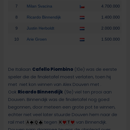
7
Milan Svacina
4.700.000
8
Ricardo Binnendijk
1.400.000
9
Justin Herboldt
2.000.000
10
Arie Groen
1.500.000
De Italiaan
Cafello Piombino
(10e) was de eerste
speler die de finaletafel moest verlaten, toen hij
met
niet kon winnen van Alex Douven met
.
Ook
Ricardo Binnendijk
(9e) viel ten prooi aan
Douven. Binnendijk was de finaletafel nog goed
begonnen, door meteen een grote pot te winnen,
echter niet veel later stuurde Douven hem naar de
rail met
tegen
van Binnendijk.
A
Q
K
T
Douven nam daarmee tevens de chiplead over.