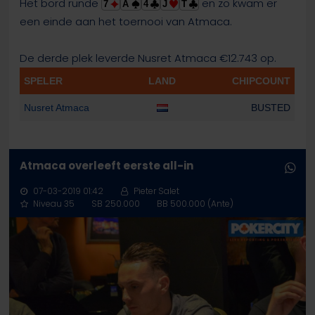
Het bord runde
en zo kwam er
7
A
4
J
T
een einde aan het toernooi van Atmaca.
De derde plek leverde Nusret Atmaca €12.743 op.
SPELER
LAND
CHIPCOUNT
Nusret Atmaca
BUSTED
Atmaca overleeft eerste all-in
07-03-2019 01:42
Pieter Salet
Niveau 35
SB 250.000
BB 500.000 (Ante)