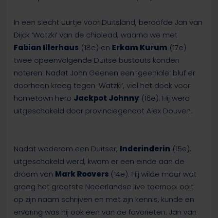
In een slecht uurtje voor Duitsland, beroofde Jan van
Dijck ‘Watzki’ van de chiplead, waarna we met
Fabian Illerhaus
(18e) en
Erkam Kurum
(17e)
twee opeenvolgende Duitse bustouts konden
noteren. Nadat John Geenen een ‘geeniale’ bluf er
doorheen kreeg tegen ‘Watzki’, viel het doek voor
hometown hero
Jackpot Johnny
(16e). Hij werd
uitgeschakeld door provinciegenoot Alex Douven.
Nadat wederom een Duitser,
Inderinderin
(15e),
uitgeschakeld werd, kwam er een einde aan de
droom van
Mark Roovers
(14e). Hij wilde maar wat
graag het grootste Nederlandse live toernooi ooit
op zijn naam schrijven en met zijn kennis, kunde en
ervaring was hij ook een van de favorieten. Jan van