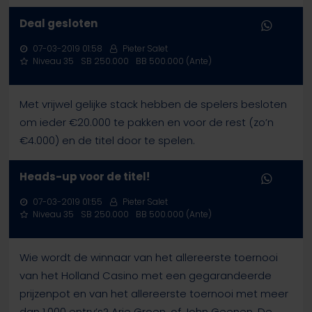
Deal gesloten
07-03-2019 01:58
Pieter Salet
Niveau 35
SB 250.000
BB 500.000 (Ante)
Met vrijwel gelijke stack hebben de spelers besloten
om ieder €20.000 te pakken en voor de rest (zo’n
€4.000) en de titel door te spelen.
Heads-up voor de titel!
07-03-2019 01:55
Pieter Salet
Niveau 35
SB 250.000
BB 500.000 (Ante)
Wie wordt de winnaar van het allereerste toernooi
van het Holland Casino met een gegarandeerde
prijzenpot en van het allereerste toernooi met meer
dan 1.000 entry’s? Arie Groen, of John Geenen. De