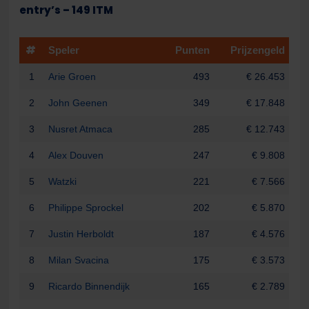
entry’s – 149 ITM
#
Speler
Punten
Prijzengeld
1
Arie Groen
493
€ 26.453
2
John Geenen
349
€ 17.848
3
Nusret Atmaca
285
€ 12.743
4
Alex Douven
247
€ 9.808
5
Watzki
221
€ 7.566
6
Philippe Sprockel
202
€ 5.870
7
Justin Herboldt
187
€ 4.576
8
Milan Svacina
175
€ 3.573
9
Ricardo Binnendijk
165
€ 2.789