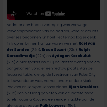
Nadat er een beetje vertraging was vanwege
vervoersproblemen van de dealers, werd er om iets
over zes begonnen. En hoe! Het tempo lag er gelijk
flink op en binnen half uur waren we met
Roel van
der Sanden
(24e),
Ercan Sozeri
(23e),
Ralph
Karsodimedjo
(22e) en
Aydogan Karabulut
(21e) al vier spelers kwijt. Bij de laatste twintig spelers
aangekomen vond er een redraw plaats. Aan de
featured table, die op de livestream van PokerCity
te bewonderen was, namen onder andere Mark
Roovers en Jackpot Johnny plaats.
Bjorn Smolders
(20e) kon niet lang genieten van de laatste twee
tafels, waarna Roovers een einde maakte aan de
titel aspiraties van
Falk Louwers
(19e).