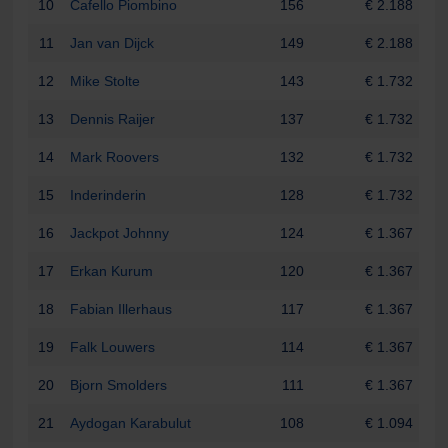
10
Cafello Piombino
156
€ 2.188
11
Jan van Dijck
149
€ 2.188
12
Mike Stolte
143
€ 1.732
13
Dennis Raijer
137
€ 1.732
14
Mark Roovers
132
€ 1.732
15
Inderinderin
128
€ 1.732
16
Jackpot Johnny
124
€ 1.367
17
Erkan Kurum
120
€ 1.367
18
Fabian Illerhaus
117
€ 1.367
19
Falk Louwers
114
€ 1.367
20
Bjorn Smolders
111
€ 1.367
21
Aydogan Karabulut
108
€ 1.094