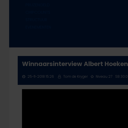
PRIJZENGELD
CHIPCOUNTS
STRUCTUUR
EVENEMENTEN
Winnaarsinterview Albert Hoeken
25-11-2018 15:26
Tom de Kryger
Niveau 27
SB 30.
Druk op ENTER om te zoeken of ESC te sluiten