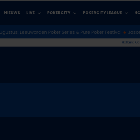
NIEUWS
LIVE
POKERCITY
POKERCITY LEAGUE
HC
uwarden Poker Series & Pure Poker Festival
♣︎
Jason Koon als e
Holland Cas