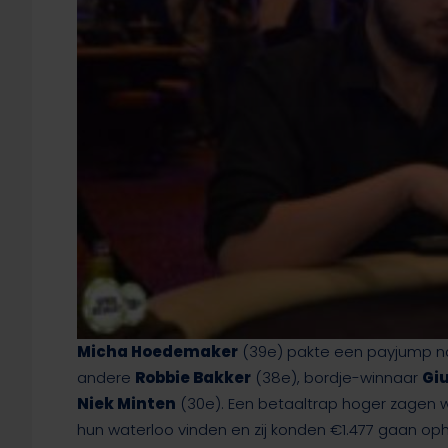
Micha Hoedemaker
(39e) pakte een payjump na
andere
Robbie Bakker
(38e), bordje-winnaar
Giu
Niek Minten
(30e). Een betaaltrap hoger zagen
hun waterloo vinden en zij konden €1.477 gaan oph