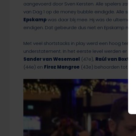
aangevoerd door Sven Kersten. Alle spelers zaten
van Dag 1 op de money bubble eindigde. Alle spel
Epskamp
was daar blij mee. Hij was de ultieme 
eindigen. Dat gebeurde dus niet en Epskamp mo
Met veel shortstacks in play werd een hoog temp
understatement. In het eerste level werden er maa
Sander van Wesemael
(47e),
Raúl van Boxtel
(44e) en
Firoz Mangroe
(43e) behoorden tot die