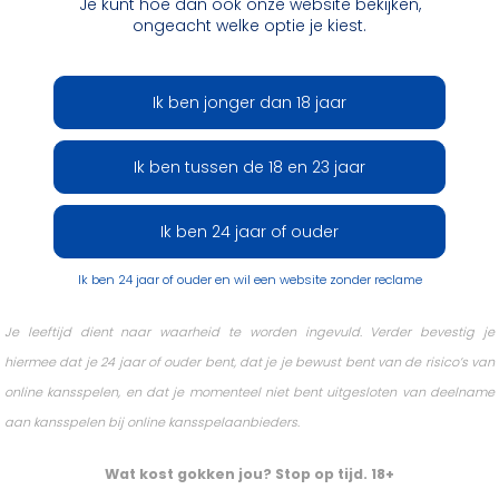
65
€ 544
Je kunt hoe dan ook onze website bekijken,
ongeacht welke optie je kiest.
61
€ 454
59
€ 454
Ik ben jonger dan 18 jaar
56
€ 454
Ik ben tussen de 18 en 23 jaar
54
€ 454
Ik ben 24 jaar of ouder
Ik ben 24 jaar of ouder en wil een website zonder reclame
Je leeftijd dient naar waarheid te worden ingevuld. Verder bevestig je
hiermee dat je 24 jaar of ouder bent, dat je je bewust bent van de risico’s van
online kansspelen, en dat je momenteel niet bent uitgesloten van deelname
aan kansspelen bij online kansspelaanbieders.
Wat kost gokken jou? Stop op tijd. 18+