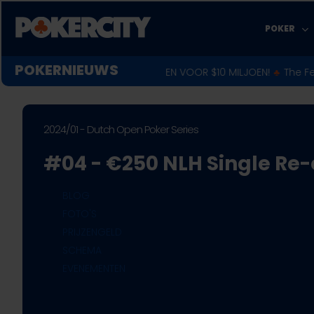
Skip
to
POKER
main
content
POKERNIEUWS
 DE NIEUWE WERELDKAMPIOEN VOOR $10 MILJOEN!
♣︎
The Festival Ma
2024/01 - Dutch Open Poker Series
#04 - €250 NLH Single Re-
BLOG
FOTO'S
PRIJZENGELD
SCHEMA
EVENEMENTEN