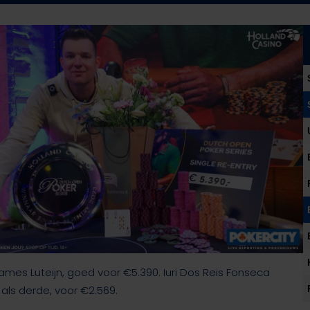
James Luteijn, goed voor €5.390. Iuri Dos Reis Fonseca
 als derde, voor €2.569.