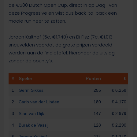
de €500 Dutch Open Cup, direct in op Dag 1 van
deze Progressive en wist dus back-to-back een
mooie run neer te zetten.
Jeroen Kalthof (5e, €1.740) en Eli Fisz (7e, €1.013
sneuvelden voordat de grote prijzen verdeeld
werden aan de finaletafel. Hieronder de uitslag,
zonder de bounty’s:
#
Speler
Punten
€
1
Germ Sikkes
255
€ 6.258
2
Carlo van der Linden
180
€ 4.170
3
Stan van Dijk
147
€ 2.979
4
Burak de Vassij
128
€ 2.290
5
Jeroen Kalthof
114
€ 1.740