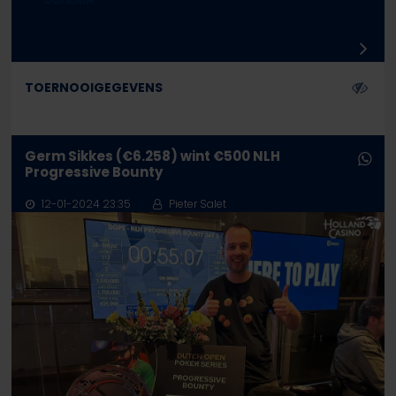
TOERNOOIGEGEVENS
Germ Sikkes (€6.258) wint €500 NLH
Progressive Bounty
12-01-2024 23:35
Pieter Salet