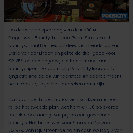
Op de tweede speeldag van de €500 NLH
Progressive Bounty, kroonde Germ Sikkes zich tot
bountykoning! De Fries ontdeed zich heads-up van
Carlo van der Linden en pakte de titel, goed voor
€6.258 en een ongetwijfeld fraaie stapel aan
bountyprijzen. De voormalig PokerCity livereporter
ging stralend op de winnaarsfoto en daarop mocht
het PokerCity tasje niet ontbreken natuurlijk!
Carlo van der Linden moest zich schikken met een
rol op het tweede plan, wat hem €4.170 opleverde
en zeker ook aardig wat prijzen aan gewonnen
bounty’s. Het brons was voor Stan van Dijk voor
€2.979. Van Dijk stroomde na zijn cash op Dag 2 van