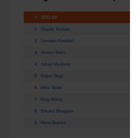
#
SPELER
LA
1
Clayde Terlaan
2
Jurriaan Kwakkel
3
Jeroen Balm
4
Johan Meijland
5
Robin Slegt
6
Mike Stolte
7
King Wong
8
Eduard Bhaggoe
9
Rens Boerke