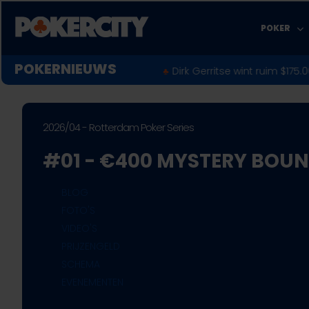
Skip
to
POKER
main
content
POKERNIEUWS
even kanshebbers over
♣︎
Dirk Gerritse wint ruim $175.000 van K
2026/04 - Rotterdam Poker Series
#01 - €400 MYSTERY BOU
BLOG
FOTO'S
VIDEO'S
PRIJZENGELD
SCHEMA
EVENEMENTEN